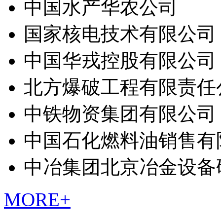
中国水产华农公司
国家核电技术有限公司
中国华戎控股有限公司
北方爆破工程有限责任
中铁物资集团有限公司
中国石化燃料油销售有
中冶集团北京冶金设备
MORE+