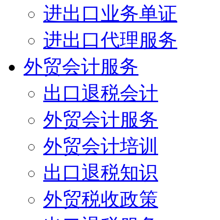
进出口业务单证
进出口代理服务
外贸会计服务
出口退税会计
外贸会计服务
外贸会计培训
出口退税知识
外贸税收政策