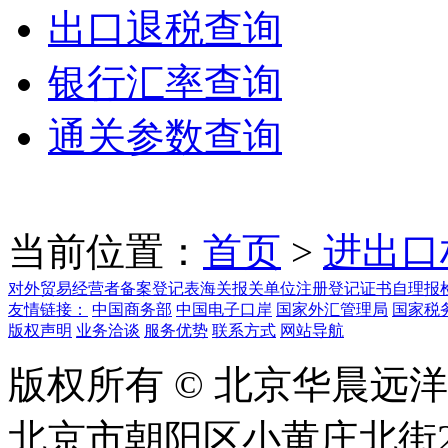
出口退税查询
银行汇率查询
通关参数查询
当前位置：
首页
>
进出口
对外贸易经营者备案登记表
海关报关单位注册登记证书
自理报
友情链接：
中国商务部
中国电子口岸
国家外汇管理局
国家税
版权声明
业务洽谈
服务优势
联系方式
网站导航
版权所有 © 北京华晨远
北京市朝阳区小黄庄北街2