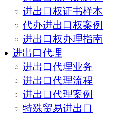
进出口权证书样本
代办进出口权案例
进出口权办理指南
进出口代理
进出口代理业务
进出口代理流程
进出口代理案例
特殊贸易进出口