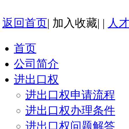
返回首页
|
加入收藏
| |
人
首页
公司简介
进出口权
进出口权申请流程
进出口权办理条件
进出口权问题解答