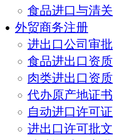
食品进口与清关
外贸商务注册
进出口公司审批
食品进出口资质
肉类进出口资质
代办原产地证书
自动进口许可证
进出口许可批文